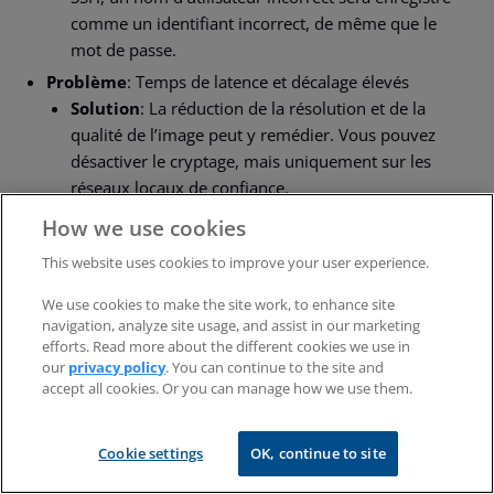
comme un identifiant incorrect, de même que le
mot de passe.
Problème
: Temps de latence et décalage élevés
Solution
: La réduction de la résolution et de la
qualité de l’image peut y remédier. Vous pouvez
désactiver le cryptage, mais uniquement sur les
réseaux locaux de confiance.
Problème
: Les services à distance ne démarrent pas
How we use cookies
This website uses cookies to improve your user experience.
Solution
: Sous Linux, les services tels que les VNC
Server et xRDP ne sont généralement pas configurés
We use cookies to make the site work, to enhance site
navigation, analyze site usage, and assist in our marketing
pour démarrer au démarrage. En utilisant une
efforts. Read more about the different cookies we use in
commande comme »
systemctl enable
our
privacy policy
. You can continue to the site and
accept all cookies. Or you can manage how we use them.
<service.name> »
résoudra généralement le
problème.
Cookie settings
OK, continue to site
Besoin d'aide ?