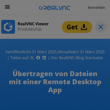
Anmelden
RealVNC Viewer
Produktivität
Veröffentlicht 31 März 2025,
Aktualisiert 31 März 2025
| Teilen auf:
| Der RealVNC-Blog Startseite
Übertragen von Dateien
mit einer Remote Desktop
App