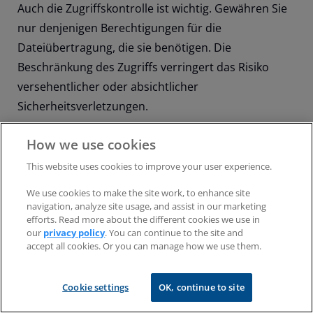
Auch die Zugriffskontrolle ist wichtig. Gewähren Sie
nur denjenigen Berechtigungen für die
Dateiübertragung, die sie benötigen. Die
Beschränkung des Zugriffs verringert das Risiko
versehentlicher oder absichtlicher
Sicherheitsverletzungen.
3. Sichere Endgeräte
How we use cookies
This website uses cookies to improve your user experience.
Alle Geräte
, die an Dateiübertragungen beteiligt
We use cookies to make the site work, to enhance site
sind, sollten abgesichert sein. Stellen Sie sicher, dass
navigation, analyze site usage, and assist in our marketing
Antiviren-Software und Firewalls auf dem neuesten
efforts. Read more about the different cookies we use in
our
privacy policy
. You can continue to the site and
Stand sind und funktionieren. Halten Sie
accept all cookies. Or you can manage how we use them.
Betriebssysteme und Remote-Desktop-Software mit
den neuesten Patches auf dem neuesten Stand,
Cookie settings
OK, continue to site
damit Schwachstellen nicht ausgenutzt werden