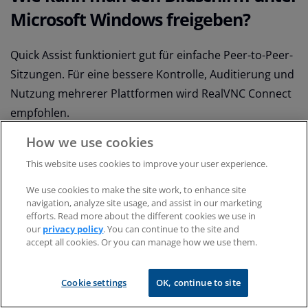
Microsoft Windows freigeben?
Quick Assist funktioniert gut für einfache Peer-to-Peer-
Sitzungen. Für eine bessere Kontrolle, Auditierung und
Nutzung mehrerer Plattformen wird RealVNC Connect
empfohlen.
How we use cookies
Wie kann ich unter Windows zwei
This website uses cookies to improve your user experience.
Bildschirme freigeben?
We use cookies to make the site work, to enhance site
navigation, analyze site usage, and assist in our marketing
RealVNC Connect unterstützt die vollständige
efforts. Read more about the different cookies we use in
gemeinsame Nutzung mehrerer Monitore, so dass Sie
our
privacy policy
. You can continue to the site and
accept all cookies. Or you can manage how we use them.
während einer Sitzung wählen können, welche
Bildschirme angezeigt werden sollen oder zwischen
Cookie settings
OK, continue to site
ihnen wechseln können.