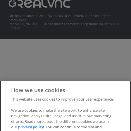
Direitos de autor © 2002-2025 RealVNC® Limited. Todos os direitos
reservados.
RealVNC®, VNC® e RFB® são marcas comerciais registadas da RealVNC®
Limited.
How we use cookies
This website uses cookies to improve your user experience.
We use cookies to make the site work, to enhance site
navigation, analyze site usage, and assist in our marketing
efforts. Read more about the different cookies we use in
our
privacy policy
. You can continue to the site and