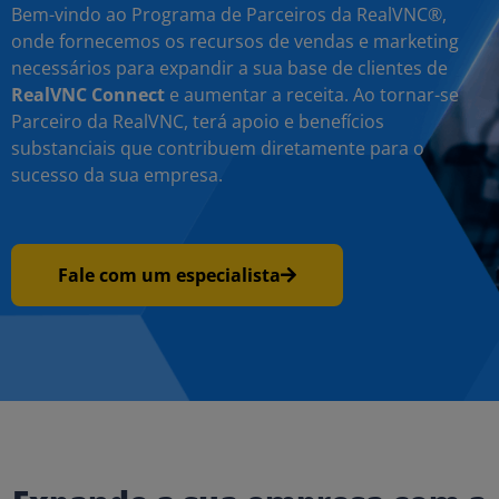
Bem-vindo ao Programa de Parceiros da RealVNC®,
onde fornecemos os recursos de vendas e marketing
necessários para expandir a sua base de clientes de
RealVNC Connect
e aumentar a receita. Ao tornar-se
Parceiro da RealVNC, terá apoio e benefícios
substanciais que contribuem diretamente para o
sucesso da sua empresa.
Fale com um especialista