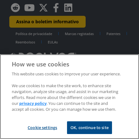
Assina o boletim informativo
Política de privacidade
Marcas registadas
Patentes
Reembolsos
EULAs
How we use cookies
Direitos de autor © 2002-2025 RealVNC® Limited. Todos os direitos
This website uses cookies to improve your user experience.
reservados.
RealVNC®, VNC® e RFB® são marcas comerciais registadas da RealVNC®
Limited.
We use cookies to make the site work, to enhance site
navigation, analyze site usage, and assist in our marketing
efforts. Read more about the different cookies we use in
our
privacy policy
. You can continue to the site and
accept all cookies. Or you can manage how we use them.
Cookie settings
OK, continue to site