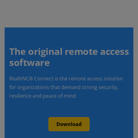
The original remote access
software
RealVNC® Connect is the remote access solution
for organizations that demand strong security,
resilience and peace of mind.
Download