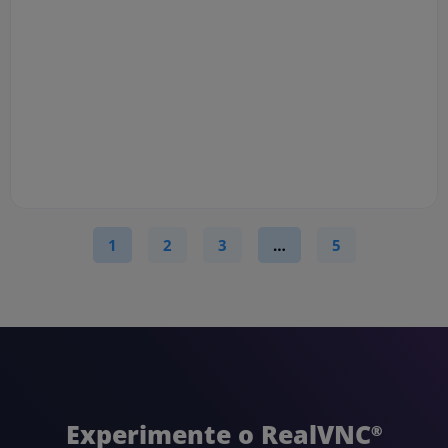
1
2
3
…
5
Experimente o RealVNC
®