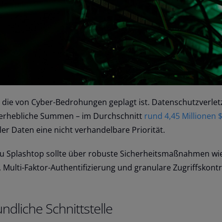
it, die von Cyber-Bedrohungen geplagt ist. Datenschutzverle
erhebliche Summen – im Durchschnitt
rund 4,45 Millionen $
bler Daten eine nicht verhandelbare Priorität.
 zu Splashtop sollte über robuste Sicherheitsmaßnahmen wi
Multi-Faktor-Authentifizierung und granulare Zugriffskontr
ndliche Schnittstelle