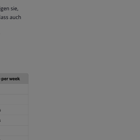
gen sie,
dass auch
n
r