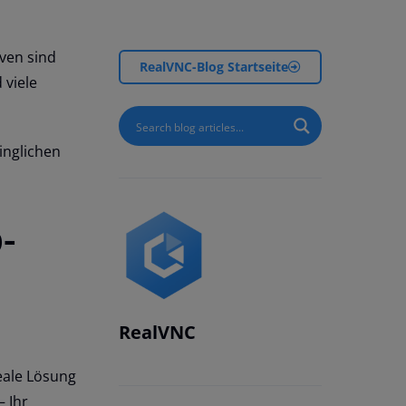
iven sind
RealVNC-Blog Startseite
 viele
inglichen
-
RealVNC
eale Lösung
 Ihr