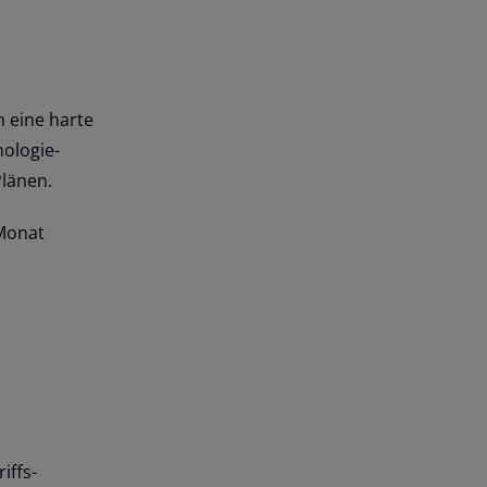
 eine harte
nologie-
Plänen.
 Monat
iffs-