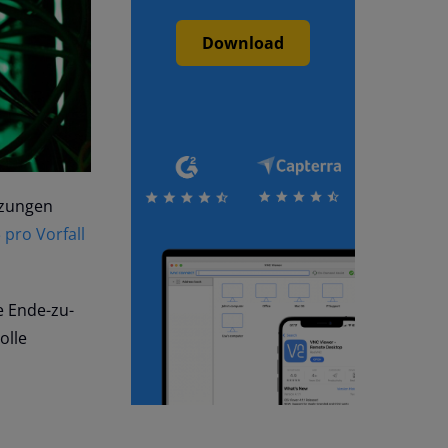
Download
tzungen
 pro Vorfall
e Ende-zu-
olle