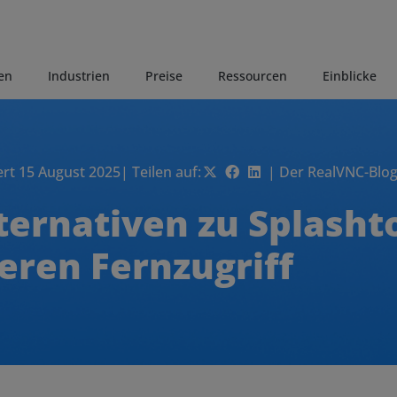
en
Industrien
Preise
Ressourcen
Einblicke
ert 15 August 2025
| Teilen auf:
| Der RealVNC-Blog
ternativen zu Splasht
eren Fernzugriff