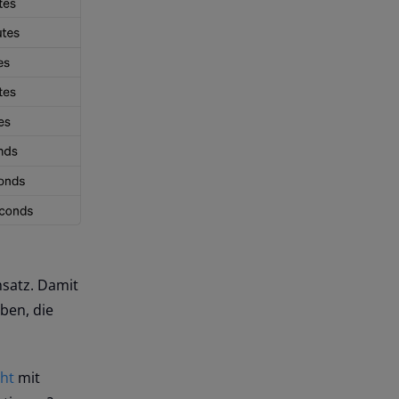
atz. Damit
ben, die
cht
mit