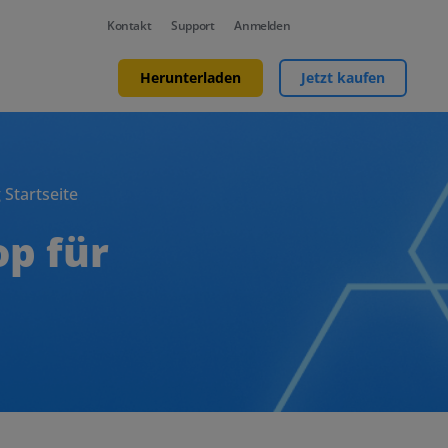
Kontakt
Support
Anmelden
Herunterladen
Jetzt kaufen
 Startseite
op für