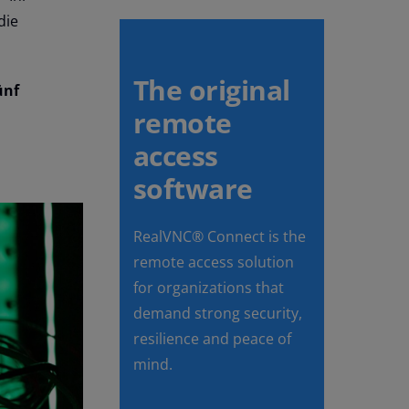
die
The original
ünf
remote
access
software
RealVNC® Connect is the
remote access solution
for organizations that
demand strong security,
resilience and peace of
mind.