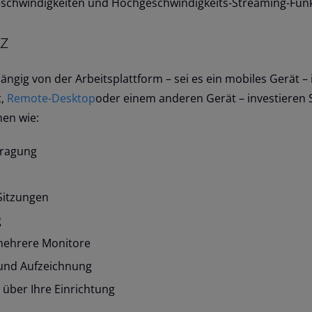
schwindigkeiten und Hochgeschwindigkeits-Streaming-Fun
z
ngig von der Arbeitsplattform – sei es ein mobiles Gerät –
,
Remote-Desktop
oder einem anderen Gerät – investieren S
en wie:
tragung
Sitzungen
g
mehrere Monitore
 und Aufzeichnung
 über Ihre Einrichtung