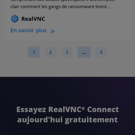
clair comment les gangs de ransomware tirent...
RealVNC
En savoir plus
1
2
3
…
5
Essayez RealVNC
Connect
®
aujourd'hui gratuitement