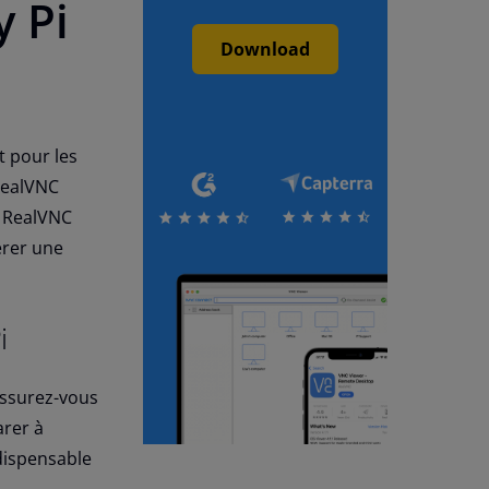
y Pi
Download
t pour les
 RealVNC
e RealVNC
érer une
i
assurez-vous
rer à
ndispensable