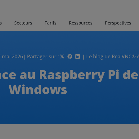
s
Secteurs
Tarifs
Ressources
Perspectives
7 mai 2026
| Partager sur :
| Le blog de RealVNC® A
nce au Raspberry Pi d
Windows