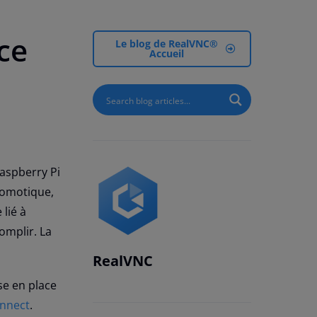
ce
Le blog de RealVNC®
Accueil
Raspberry Pi
domotique,
 lié à
omplir. La
RealVNC
se en place
nnect
.