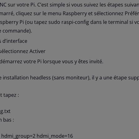
C sur votre Pi. C’est simple si vous suivez les étapes suivan
émarré, cliquez sur le menu Raspberry et sélectionnez Préfé
pberry Pi (ou tapez sudo raspi-config dans le terminal si v
 de commande).
 d’interface
électionnez Activer
démarrez votre Pi lorsque vous y êtes invité.
 installation headless (sans moniteur), il y a une étape su
t tapez :
g.txt
n bas :
hdmi_group=2
hdmi_mode=16