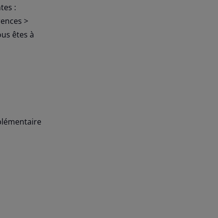
tes :
rences >
ous êtes à
pplémentaire