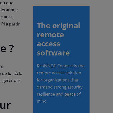
, où que
idérations
ce aussi
The original
Pi à partir
remote
access
e ?
software
RealVNC® Connect is the
re
remote access solution
 de lui. Cela
for organizations that
, gérer des
demand strong security,
resilience and peace of
ur
mind.