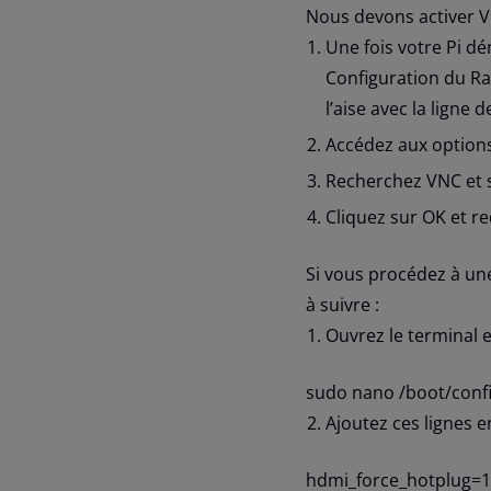
Nous devons activer VN
Une fois votre Pi d
Configuration du Ras
l’aise avec la ligne
Accédez aux options
Recherchez VNC et s
Cliquez sur OK et re
Si vous procédez à une
à suivre :
Ouvrez le terminal e
sudo nano /boot/confi
Ajoutez ces lignes e
hdmi_force_hotplug=1