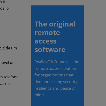
rir
os, o
The original
remote
access
software
oid de um
RealVNC® Connect is the
móvel do
remote access solution
for organizations that
m telefone
demand strong security,
mas de
resilience and peace of
.
mind.