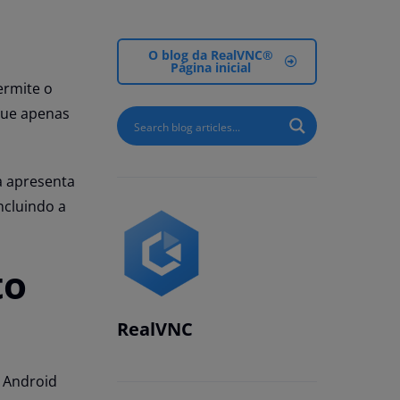
O blog da RealVNC®
Página inicial
ermite o
 que apenas
a apresenta
ncluindo a
to
RealVNC
o Android