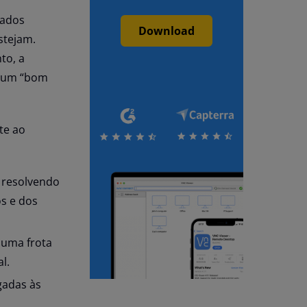
gados
Download
stejam.
to, a
o um “bom
te ao
 resolvendo
s e dos
 uma frota
l.
gadas às