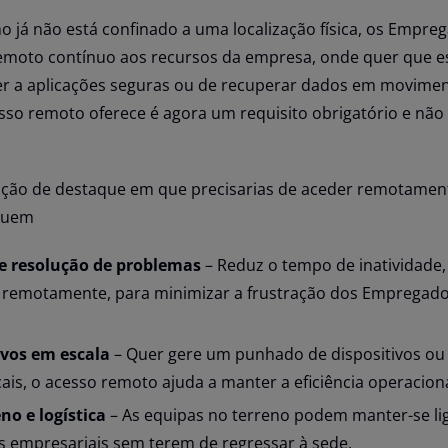
o já não está confinado a uma localização física, os Empre
moto contínuo aos recursos da empresa, onde quer que e
er a aplicações seguras ou de recuperar dados em movimen
cesso remoto oferece é agora um requisito obrigatório e nã
zação de destaque em que precisarias de aceder remotamen
cluem
e resolução de problemas
– Reduz o tempo de inatividade,
 remotamente, para minimizar a frustração dos Empregado
ivos em escala
– Quer gere um punhado de dispositivos ou
cais, o acesso remoto ajuda a manter a eficiência operaciona
no e logística
– As equipas no terreno podem manter-se li
es empresariais sem terem de regressar à sede.