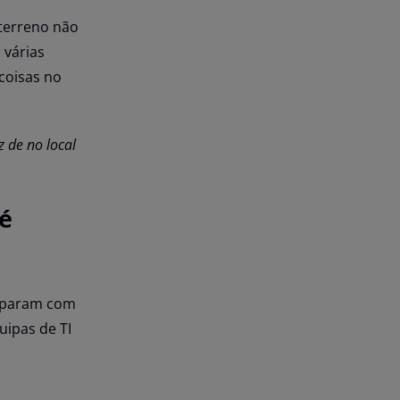
terreno não
 várias
coisas no
 de no local
é
deparam com
uipas de TI