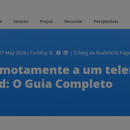
s
Setores
Preços
Recursos
Perspectivas
 27 May 2026
| Partilha:
| O blog da RealVNC® Págin
emotamente a um tel
d: O Guia Completo