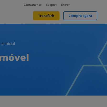
Contacta-nos
Support
Entrar
Transferir
Compra agora
a inicial
emóvel