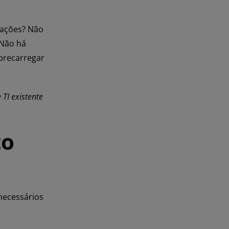
rações? Não
 Não há
brecarregar
TI existente
to
necessários