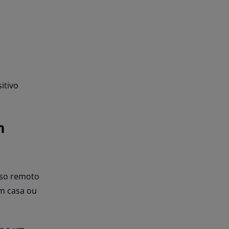
itivo
m
esso remoto
em casa ou