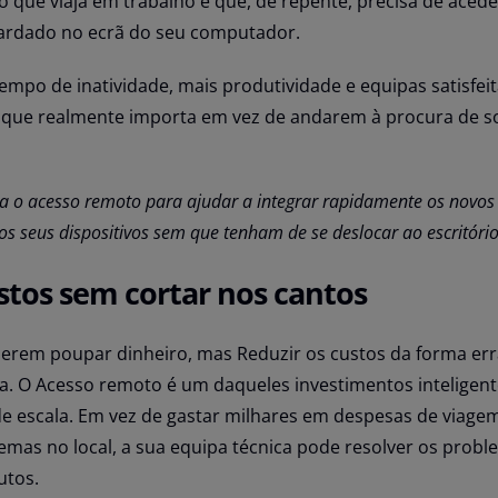
ue viaja em trabalho e que, de repente, precisa de aced
ardado no ecrã do seu computador.
mpo de inatividade, mais produtividade e equipas satisfeit
que realmente importa em vez de andarem à procura de s
liza o acesso remoto para ajudar a integrar rapidamente os novos
s seus dispositivos sem que tenham de se deslocar ao escritório
stos sem cortar nos cantos
erem poupar dinheiro, mas Reduzir os custos da forma er
tra. O Acesso remoto é um daqueles investimentos inteligen
escala. Em vez de gastar milhares em despesas de viagem
emas no local, a sua equipa técnica pode resolver os prob
tos.