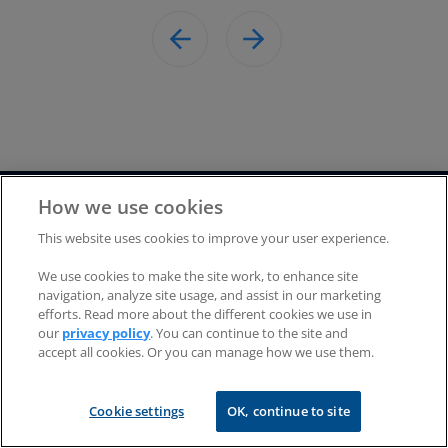
How we use cookies
This website uses cookies to improve your user experience.
Vous voulez en savoir plus ?
We use cookies to make the site work, to enhance site
Inscrivez-vous à notre webinaire
navigation, analyze site usage, and assist in our marketing
efforts. Read more about the different cookies we use in
comparatif en replay
our
privacy policy
. You can continue to the site and
accept all cookies. Or you can manage how we use them.
Rejoignez notre
Webinaire à la
Cookie settings
OK, continue to site
demande
pour une comparaison