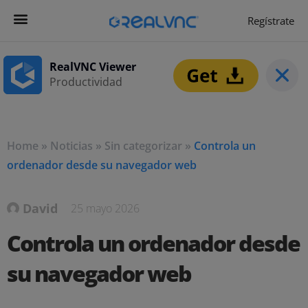
Regístrate
Get Started
Empezar ahora
RealVNC Viewer
Productividad
Home
»
Noticias
»
Sin categorizar
»
Controla un
ordenador desde su navegador web
David
25 mayo 2026
Controla un ordenador desde
su navegador web