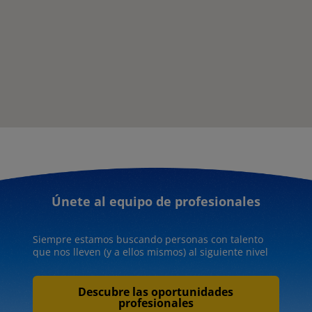
Únete al equipo de profesionales
Siempre estamos buscando personas con talento
que
nos lleven (y a ellos mismos) al siguiente nivel
Descubre las oportunidades
profesionales