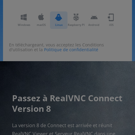
Windows
macOS
Linux
Raspberry PI
Android
iOS
En téléchargeant, vous acceptez les Conditions
d'utilisation et la
Politique de confidentialité
Passez à RealVNC Connect
Version 8
La version 8 de Connect est arrivée et réunit
RealVNC Viewer et Serveur RealVNC dans une