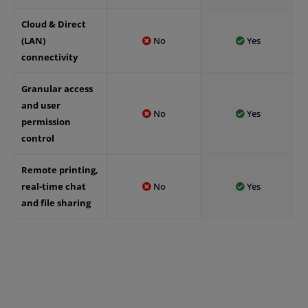
Cloud & Direct
(LAN)
No
Yes
connectivity
Granular access
and user
No
Yes
permission
control
Remote printing,
real-time chat
No
Yes
and file sharing