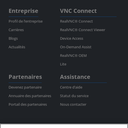
Entreprise
VNC Connect
Profil de l’entreprise
RealVNC® Connect
Carrières
RealVNC® Connect Viewer
Blogs
Device Access
Actualités
On-Demand Assist
RealVNC® OEM
Lite
Partenaires
Assistance
Devenez partenaire
Centre d’aide
Annuaire des partenaires
Statut du service
Portail des partenaires
Nous contacter