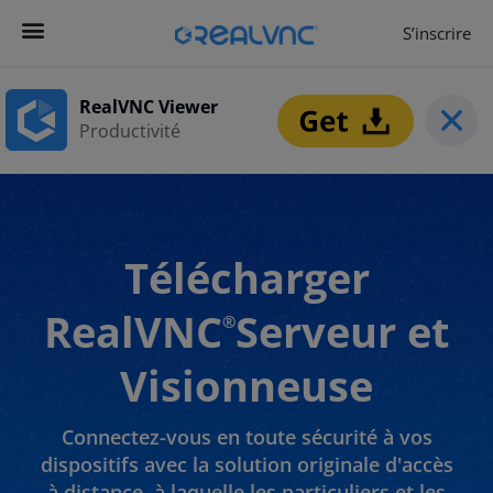
S’inscrire
RealVNC Viewer
Productivité
Télécharger
RealVNC
Serveur et
®
Visionneuse
Connectez-vous en toute sécurité à vos
dispositifs avec la solution originale d'accès
à distance, à laquelle les particuliers et les