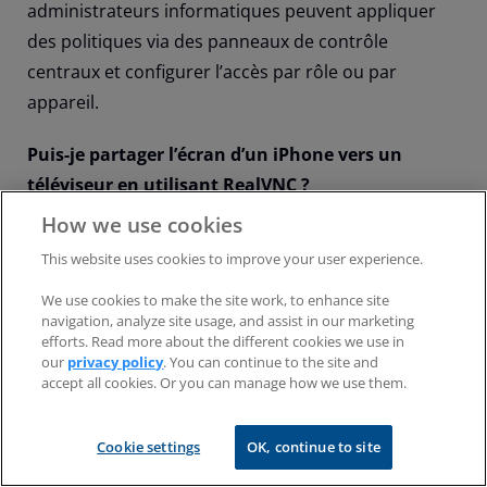
administrateurs informatiques peuvent appliquer
des politiques via des panneaux de contrôle
centraux et configurer l’accès par rôle ou par
appareil.
Puis-je partager l’écran d’un iPhone vers un
téléviseur en utilisant RealVNC ?
Pas directement, car RealVNC est conçu pour
How we use cookies
l’assistance et les opérations informatiques à
This website uses cookies to improve your user experience.
distance, et pas nécessairement pour la diffusion
We use cookies to make the site work, to enhance site
d’écran grand public. Utilisez AirPlay ou Miracast
navigation, analyze site usage, and assist in our marketing
pour la mise en miroir de la télévision.
efforts. Read more about the different cookies we use in
our
privacy policy
. You can continue to the site and
accept all cookies. Or you can manage how we use them.
Quelle est la différence entre l’utilisation de
RealVNC et le partage d’écran sur FaceTime ?
Cookie settings
OK, continue to site
FaceTime permet une mise en miroir
unidirectionnelle sans interaction à distance.