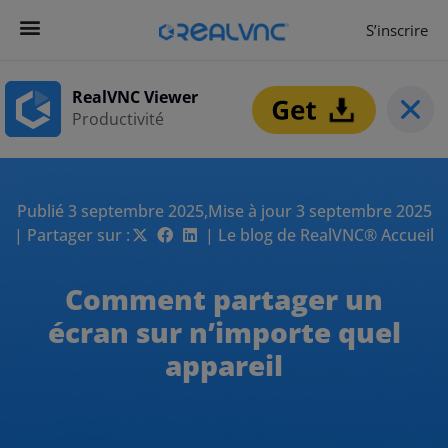
S’inscrire
RealVNC Viewer
Productivité
Publié 3 septembre 2025,
Mise à jour 3 septembre 2025
| Partager sur :
| Le blog de RealVNC® Accueil
Comment partager un
écran sur n’importe quel
appareil