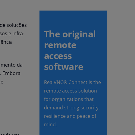
 de soluções
The original
os e infra-
iência
remote
access
software
aumento da
a. Embora
se
RealVNC® Connect is the
remote access solution
for organizations that
demand strong security,
resilience and peace of
mind.