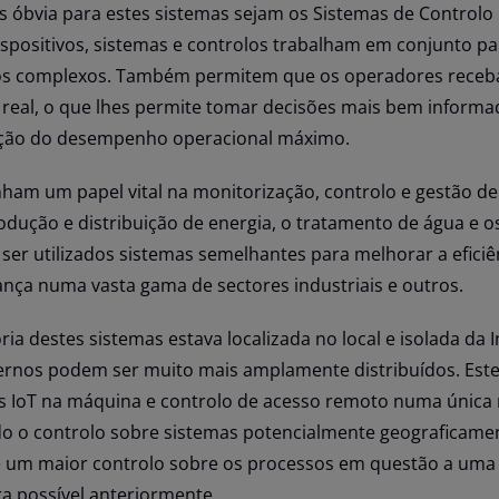
is óbvia para estes sistemas sejam os Sistemas de Controlo 
dispositivos, sistemas e controlos trabalham em conjunto pa
sos complexos. Também permitem que os operadores rece
real, o que lhes permite tomar decisões mais bem informa
nção do desempenho operacional máximo.
am um papel vital na monitorização, controlo e gestão d
rodução e distribuição de energia, o tratamento de água e o
ser utilizados sistemas semelhantes para melhorar a eficiê
ança numa vasta gama de sectores industriais e outros.
ia destes sistemas estava localizada no local e isolada da I
rnos podem ser muito mais amplamente distribuídos. Est
s IoT na máquina e controlo de acesso remoto numa única
ndo o controlo sobre sistemas potencialmente geograficame
te um maior controlo sobre os processos em questão a uma
a possível anteriormente.