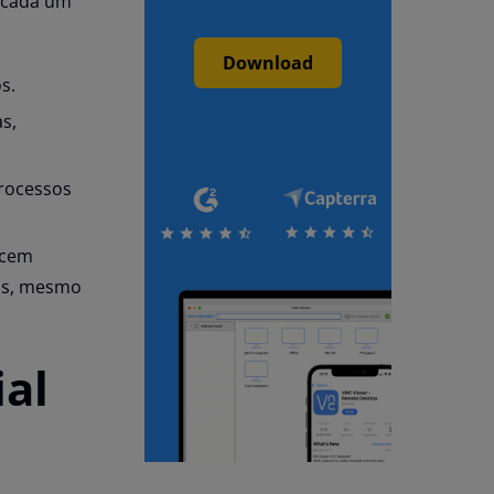
, cada um
Download
s.
s,
processos
ecem
as, mesmo
ial