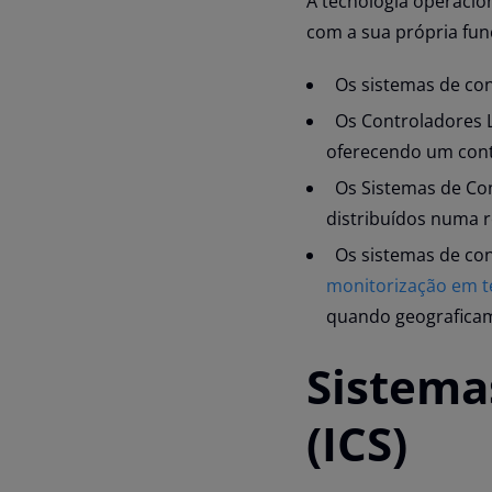
A tecnologia operacio
com a sua própria fun
Os sistemas de con
Os Controladores L
oferecendo um cont
Os Sistemas de Con
distribuídos numa r
Os sistemas de con
monitorização em t
quando geografica
Sistema
(ICS)