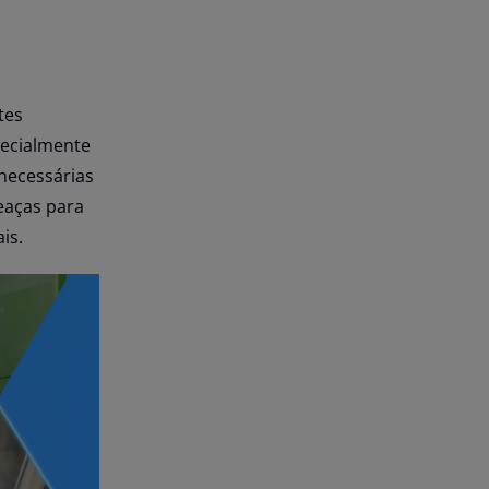
tes
pecialmente
 necessárias
eaças para
is.