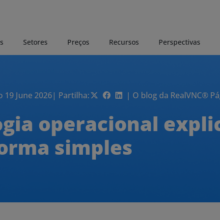
s
Setores
Preços
Recursos
Perspectivas
o 19 June 2026
| Partilha:
| O blog da RealVNC® Pág
ogia operacional expli
orma simples