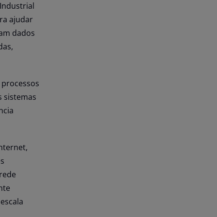
Industrial
ra ajudar
bam dados
das,
e processos
s sistemas
ncia
nternet,
es
 rede
nte
 escala