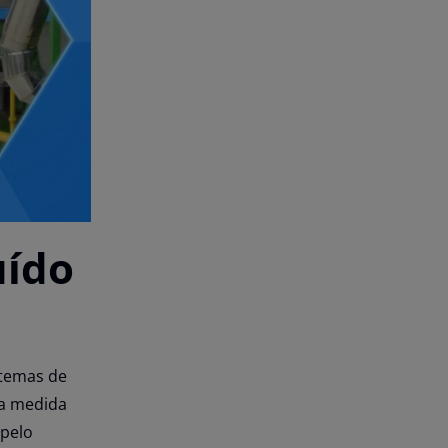
uído
stemas de
na medida
 pelo