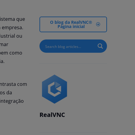
sistema que
O blog da RealVNC®
Página inicial
a empresa.
ustrial ou
omar
, bem como
a.
ontrasta com
tos da
 integração
RealVNC