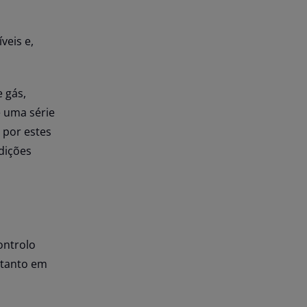
veis e,
 gás,
 uma série
 por estes
dições
ontrolo
 tanto em