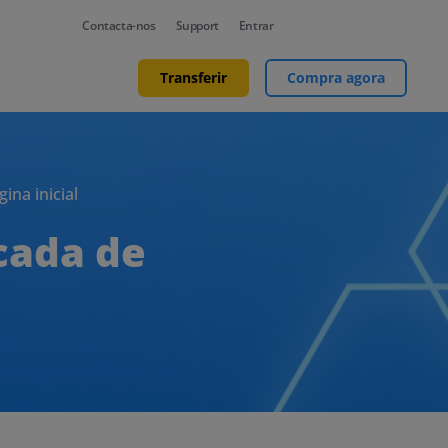
Contacta-nos
Support
Entrar
Transferir
Compra agora
ina inicial
cada de