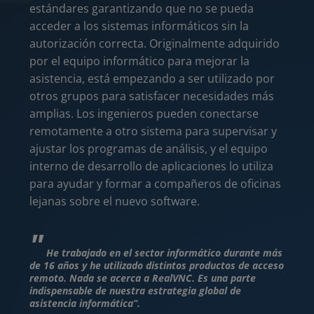
estándares garantizando que no se pueda
El so
acceder a los sistemas informáticos sin la
propo
autorización correcta. Originalmente adquirido
dispo
por el equipo informático para mejorar la
el mu
asistencia, está empezando a ser utilizado por
datos
otros grupos para satisfacer necesidades más
ofici
amplias. Los ingenieros pueden conectarse
Esto 
remotamente a otro sistema para supervisar y
dispo
ajustar los programas de análisis, y el equipo
difer
interno de desarrollo de aplicaciones lo utiliza
traba
para ayudar y formar a compañeros de oficinas
satéli
lejanas sobre el nuevo software.
Las
He trabajado en el sector informático durante más
RealVN
de 16 años y he utilizado distintos productos de acceso
podemo
remoto. Nada se acerca a RealVNC. Es una parte
espaci
indispensable de nuestra estrategia global de
asistencia informática”.