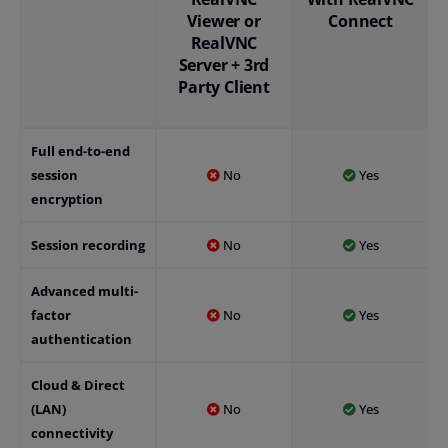
Viewer or
Connect
RealVNC
Server + 3rd
Party Client
Full end-to-end
session
No
Yes
encryption
Session recording
No
Yes
Advanced multi-
factor
No
Yes
authentication
Cloud & Direct
(LAN)
No
Yes
connectivity