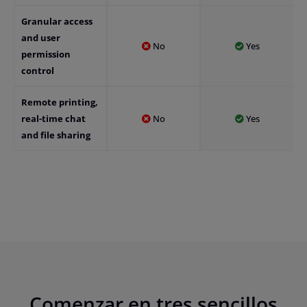
Granular access
and user
No
Yes
permission
control
Remote printing,
real-time chat
No
Yes
and file sharing
Comenzar en tres sencillos