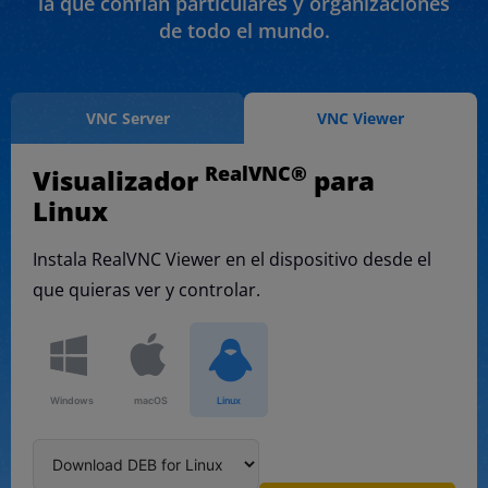
la que confían particulares y organizaciones
de todo el mundo.
VNC Server
VNC Viewer
RealVNC®
Visualizador
para
Linux
Instala RealVNC Viewer en el dispositivo desde el
que quieras ver y controlar.
Windows
macOS
Linux